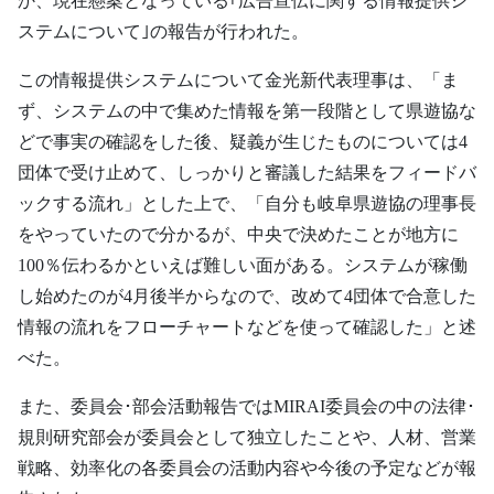
か、現在懸案となっている｢広告宣伝に関する情報提供シ
ステムについて｣の報告が行われた。
この情報提供システムについて金光新代表理事は、「ま
ず、システムの中で集めた情報を第一段階として県遊協な
どで事実の確認をした後、疑義が生じたものについては4
団体で受け止めて、しっかりと審議した結果をフィードバ
ックする流れ」とした上で、「自分も岐阜県遊協の理事長
をやっていたので分かるが、中央で決めたことが地方に
100％伝わるかといえば難しい面がある。システムが稼働
し始めたのが4月後半からなので、改めて4団体で合意した
情報の流れをフローチャートなどを使って確認した」と述
べた。
また、委員会･部会活動報告ではMIRAI委員会の中の法律･
規則研究部会が委員会として独立したことや、人材、営業
戦略、効率化の各委員会の活動内容や今後の予定などが報