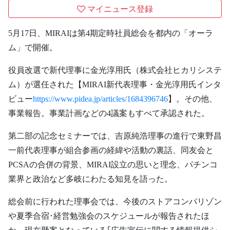
マイニュース登録
5月17日、MIRAIは第4期定時社員総会を都内の「オーラ
ム」で開催。
役員改選で新代理事に金光淳用氏（株式会社ヒカリシステ
ム）が選任された【MIRAI新代表理事・金光淳用氏インタ
ビュー
https://www.pidea.jp/articles/1684396746
】。その他、
事業報告。事業計画などの4議案もすべて承認された。
第二部の記念セミナーでは、吉原純浩理事の進行で東野昌
一前代表理事が組合参画の経緯や活動の裏話、同友会と
PCSAの合併の背景、MIRAI設立の思いと理念、パチンコ
業界と政治など多岐にわたる知見を語った。
総会前に行われた理事会では、今後のストアコンパリゾン
や夏季合宿･経営勉強会のスケジュールが報告されたほ