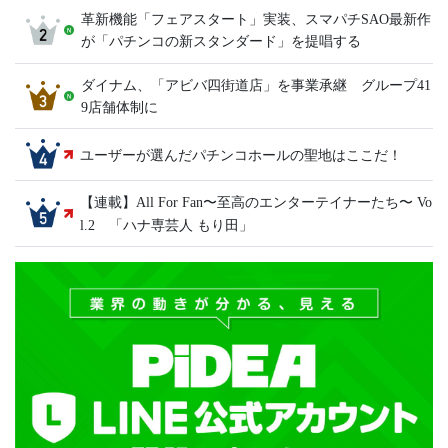
革新機能「フェアスタート」実装、スマパチSAO最新作
が「パチンコの新スタンダード」を提唱する
ダイナム、「アビバ四街道店」を事業承継 グループ41
9店舗体制に
ユーザーが選んだパチンコホールの聖地はここだ！
【連載】All For Fan〜至高のエンターテイナーたち〜 Vo
l.2 「ハナ専芸人 もり田」