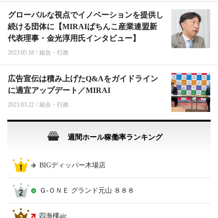
グローバルな視点でイノベーションを提供し
続ける団体に【MIRAIぱちんこ産業連盟新
代表理事・金光淳用氏インタビュー】
2023.05.18
/
組合・行政
広告宣伝は積み上げたQ&Aをガイドライン
に適宜アップデート／MIRAI
2023.03.22
/
組合・行政
週間ホール稼働率ランキング
BIGディッパー木場店
Ｇ‐ＯＮＥ グランド元山 ８８８
四海樓air