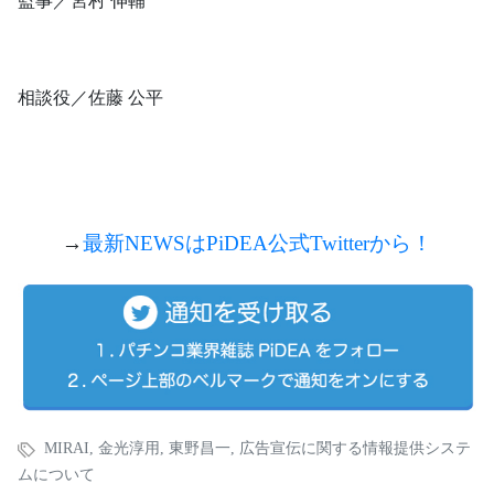
監事／宮村 伸輔
相談役／佐藤 公平
→
最新NEWSは
PiDEA
公式
Twitterから！
MIRAI
,
金光淳用
,
東野昌一
,
広告宣伝に関する情報提供システ
ムについて