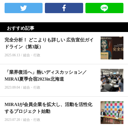
おすすめ記事
完全分析！ どこよりも詳しい 広告宣伝ガイ
ドライン（第3版）
2025.06.13
/
組合・行政
「業界復活へ」熱いディスカッション／
MIRAI夏季合宿2023in北海道
2023.09.04
/
組合・行政
MIRAIが会員企業を拡大し、活動を活性化
するプロジェクト始動
2023.07.20
/
組合・行政