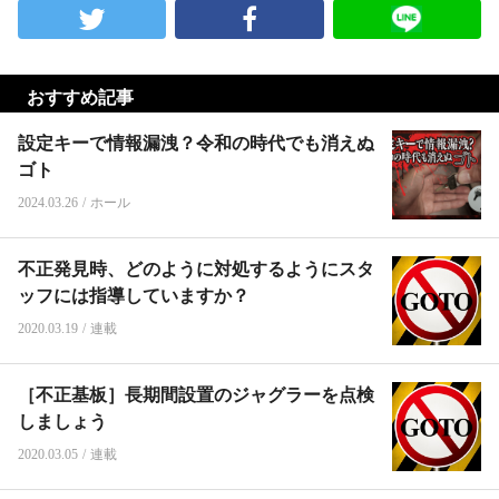
おすすめ記事
設定キーで情報漏洩？令和の時代でも消えぬ
ゴト
2024.03.26
/
ホール
不正発見時、どのように対処するようにスタ
ッフには指導していますか？
2020.03.19
/
連載
［不正基板］長期間設置のジャグラーを点検
しましょう
2020.03.05
/
連載