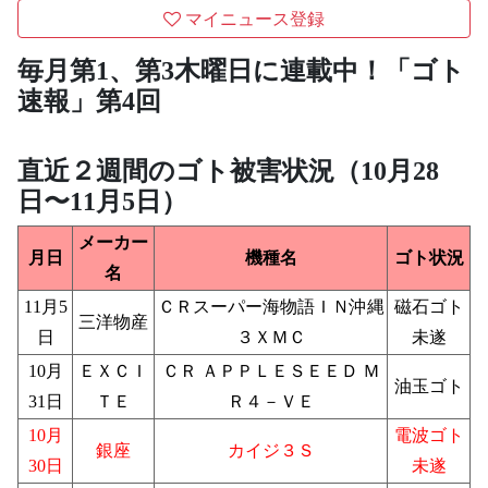
マイニュース登録
毎月第1、第3木曜日に連載中！「ゴト
速報」第4回
直近２週間のゴト被害状況（10月28
日〜11月5日）
メーカー
月日
機種名
ゴト状況
名
11月5
ＣＲスーパー海物語ＩＮ沖縄
磁石ゴト
三洋物産
日
３ＸＭＣ
未遂
10月
ＥＸＣＩ
ＣＲ ＡＰＰＬＥＳＥＥＤ Ｍ
油玉ゴト
31日
ＴＥ
Ｒ４－ＶＥ
10月
電波ゴト
銀座
カイジ３Ｓ
30日
未遂