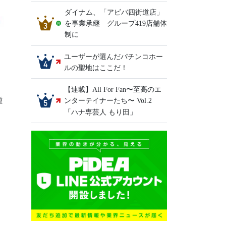
ダイナム、「アビバ四街道店」
を事業承継 グループ419店舗体
制に
ユーザーが選んだパチンコホー
ルの聖地はここだ！
【連載】All For Fan〜至高のエ
種
ンターテイナーたち〜 Vol.2
「ハナ専芸人 もり田」