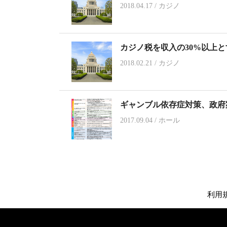
2018.04.17
/
カジノ
カジノ税を収入の30%以上
2018.02.21
/
カジノ
ギャンブル依存症対策、政府
2017.09.04
/
ホール
利用