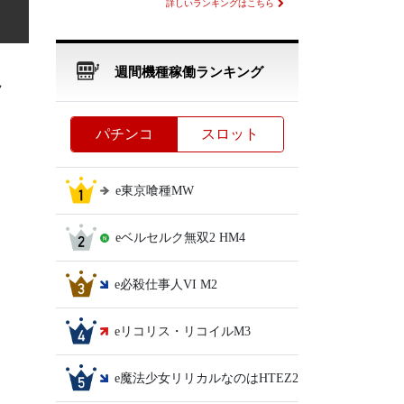
詳しいランキングはこちら
週間機種稼働ランキング
員
パチンコ
スロット
e東京喰種MW
eベルセルク無双2 HM4
e必殺仕事人VI M2
eリコリス・リコイルM3
e魔法少女リリカルなのはHTEZ2