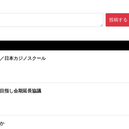
投稿する
催／日本カジノスクール
を目指し会期延長協議
出か