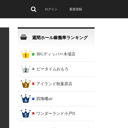
ログイン
新規登録
週間ホール稼働率ランキング
BIGディッパー木場店
ピータイムおもろ
アイランド秋葉原店
t
四海樓air
ワンダーランド小戸II