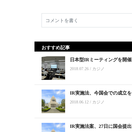
おすすめ記事
日本型IRミーティングを開
2018.07.26
/
カジノ
IR実施法、今国会での成立
2018.06.12
/
カジノ
IR実施法案、27日に国会提