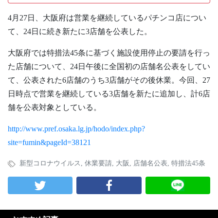
4月27日、大阪府は営業を継続しているパチンコ店につい
て、24日に続き新たに3店舗を公表した。
大阪府では特措法45条に基づく施設使用停止の要請を行っ
た店舗について、24日午後に全国初の店舗名公表をしてい
て、公表された6店舗のうち3店舗がその後休業。今回、27
日時点で営業を継続している3店舗を新たに追加し、計6店
舗を公表対象としている。
http://www.pref.osaka.lg.jp/hodo/index.php?
site=fumin&pageId=38121
新型コロナウイルス
,
休業要請
,
大阪
,
店舗名公表
,
特措法45条