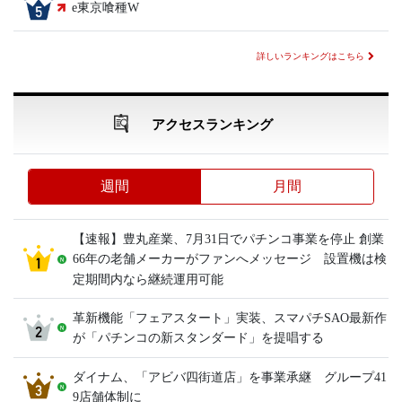
e東京喰種W
詳しいランキングはこちら
アクセスランキング
週間
月間
【速報】豊丸産業、7月31日でパチンコ事業を停止 創業
66年の老舗メーカーがファンへメッセージ 設置機は検
定期間内なら継続運用可能
革新機能「フェアスタート」実装、スマパチSAO最新作
が「パチンコの新スタンダード」を提唱する
ダイナム、「アビバ四街道店」を事業承継 グループ41
9店舗体制に