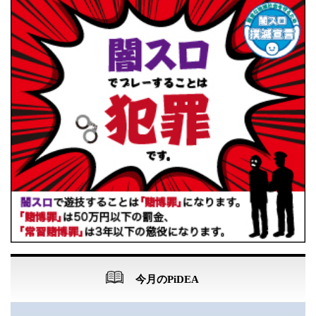
今月のPiDEA