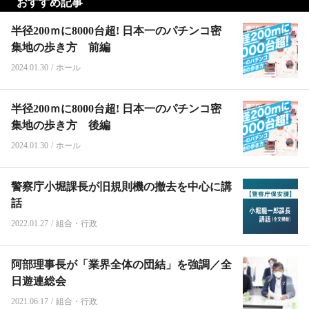
おすすめ記事
半径200ｍに8000台超! 日本一のパチンコ密
集地の歩き方 前編
2024.01.30
/
ホール
半径200ｍに8000台超! 日本一のパチンコ密
集地の歩き方 後編
2024.01.30
/
ホール
警察庁小堀課長が旧規則機の撤去を中心に講
話
2022.01.27
/
組合・行政
阿部理事長が「業界全体の団結」を強調／全
日遊連総会
2021.06.17
/
組合・行政