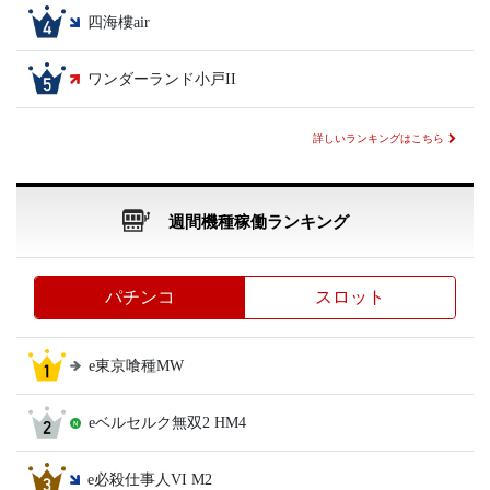
四海樓air
ワンダーランド小戸II
詳しいランキングはこちら
週間機種稼働ランキング
パチンコ
スロット
e東京喰種MW
eベルセルク無双2 HM4
e必殺仕事人VI M2