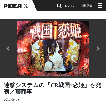
ログイン
新規登録
Previous
Next
連撃システムの「CR戦国†恋姫」を発
表／藤商事
2016.09.05