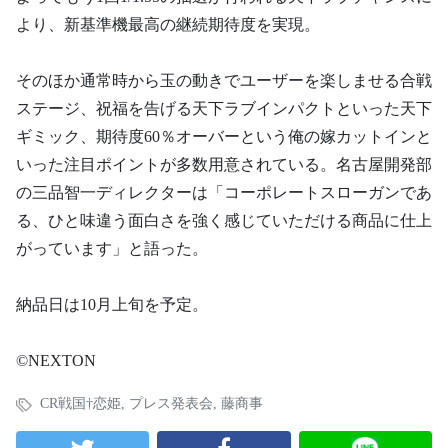
より、新基準機最高の継続期待度を実現。
そのほか通常時から玉の動きでユーザーを楽しませる合戦
ステージ、祝福を告げる天下ラブインパクトといった天下
ギミック、期待度60％オーバーという俺の嫁カットインと
いった注目ポイントが多数用意されている。名古屋開発部
の三品智一ディレクターは「コーポレートスローガンであ
る、ひと味違う面白さを強く感じていただける商品に仕上
がっています」と語った。
納品日は10月上旬を予定。
©NEXTON
CR戦国†恋姫
,
プレス発表会
,
藤商事