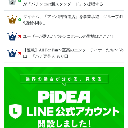
が「パチンコの新スタンダード」を提唱する
ダイナム、「アビバ四街道店」を事業承継 グループ41
9店舗体制に
ユーザーが選んだパチンコホールの聖地はここだ！
【連載】All For Fan〜至高のエンターテイナーたち〜 Vo
l.2 「ハナ専芸人 もり田」