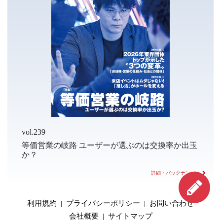
vol.239
等価営業の岐路 ユーザーが選ぶのは交換率か出玉
か？
詳細・バックナンバー
利用規約
|
プライバシーポリシー
|
お問い合わせ
会社概要
|
サイトマップ