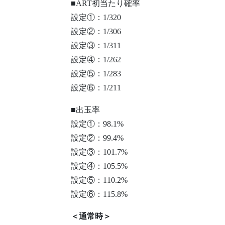
■ART初当たり確率
設定①：1/320
設定②：1/306
設定③：1/311
設定④：1/262
設定⑤：1/283
設定⑥：1/211
■出玉率
設定①：98.1%
設定②：99.4%
設定③：101.7%
設定④：105.5%
設定⑤：110.2%
設定⑥：115.8%
＜通常時＞