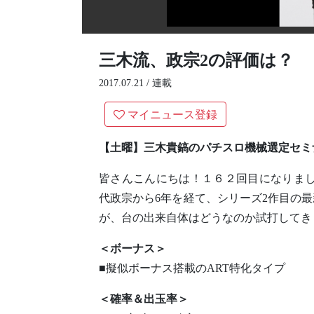
三木流、政宗2の評価は？
2017.07.21 /
連載
マイニュース登録
【土曜】三木貴鎬のパチスロ機械選定セミ
皆さんこんにちは！１６２回目になりまし
代政宗から6年を経て、シリーズ2作目の
が、台の出来自体はどうなのか試打してき
＜ボーナス＞
■擬似ボーナス搭載のART特化タイプ
＜確率＆出玉率＞