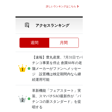
詳しいランキングはこちら
アクセスランキング
週間
月間
【速報】豊丸産業、7月31日でパ
チンコ事業を停止 創業66年の老
舗メーカーがファンへメッセー
ジ 設置機は検定期間内なら継
続運用可能
革新機能「フェアスタート」実
装、スマパチSAO最新作が「パ
チンコの新スタンダード」を提
唱する