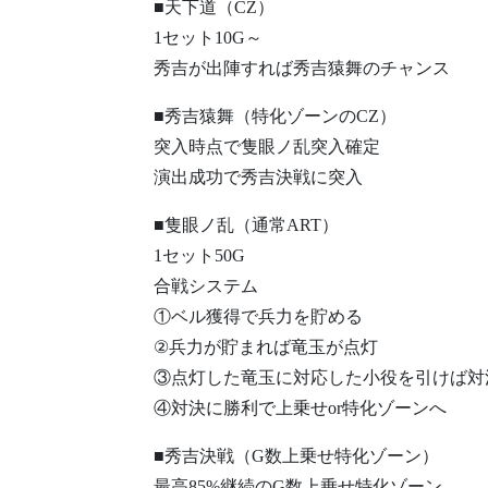
■天下道（CZ）
1セット10G～
秀吉が出陣すれば秀吉猿舞のチャンス
■秀吉猿舞（特化ゾーンのCZ）
突入時点で隻眼ノ乱突入確定
演出成功で秀吉決戦に突入
■隻眼ノ乱（通常ART）
1セット50G
合戦システム
①ベル獲得で兵力を貯める
②兵力が貯まれば竜玉が点灯
③点灯した竜玉に対応した小役を引けば対
④対決に勝利で上乗せor特化ゾーンへ
■秀吉決戦（G数上乗せ特化ゾーン）
最高85%継続のG数上乗せ特化ゾーン