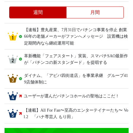
週間
月間
【速報】豊丸産業、7月31日でパチンコ事業を停止 創業
66年の老舗メーカーがファンへメッセージ 設置機は検
定期間内なら継続運用可能
革新機能「フェアスタート」実装、スマパチSAO最新作
が「パチンコの新スタンダード」を提唱する
ダイナム、「アビバ四街道店」を事業承継 グループ41
9店舗体制に
ユーザーが選んだパチンコホールの聖地はここだ！
【連載】All For Fan〜至高のエンターテイナーたち〜 Vo
l.2 「ハナ専芸人 もり田」