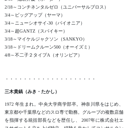
2/18～コンチネンタルゼロ（ユニバーサルブロス）
3/4～ビッグアップ（ヤーマ）
3/4～ニューシオサイ-30（パイオニア）
3/4～超GANTZ（スパイキー）
3/18～マイケルジャクソン（SANKYO）
3/18～ドリームクルーン500（オーイズミ）
4/8～不二子２タイプA（オリンピア）
・・・・・・・・・・・・・・・・・・・・
三木貴鎬（みき・たかし）
1972 年生まれ。中央大学商学部卒。神奈川県をはじめ、
東京都や千葉県などのスロ専で勤務。グループの複数店舗
を指揮する統括部長などを歴任し、 2007年に株式会社エ