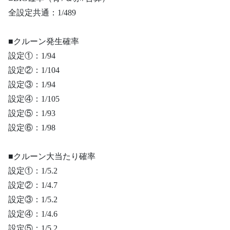
全設定共通：1/489
■クルーン発生確率
設定①：1/94
設定②：1/104
設定③：1/94
設定④：1/105
設定⑤：1/93
設定⑥：1/98
■クルーン大当たり確率
設定①：1/5.2
設定②：1/4.7
設定③：1/5.2
設定④：1/4.6
設定⑤：1/5.2