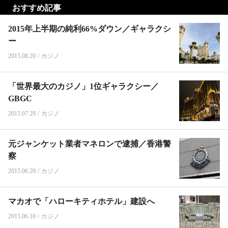
おすすめ記事
2015年上半期の純利66%ダウン／ギャラクシ
ー
2015.08.20
/
カジノ
「世界最大のカジノ」1位ギャラクシー／
GBGC
2015.07.29
/
カジノ
元ジャンケット業者マネロンで逮捕／香港警
察
2015.06.29
/
カジノ
マカオで「ハローキティホテル」建設へ
2015.06.10
/
カジノ