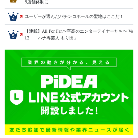
9店舗体制に
ユーザーが選んだパチンコホールの聖地はここだ！
【連載】All For Fan〜至高のエンターテイナーたち〜 Vo
l.2 「ハナ専芸人 もり田」