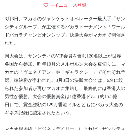
マイニュース登録
3月3日、マカオのジャンケットオペレーター最大手「サン
シティグループ」が主催するバカラトーナメント「ワール
ドバカラチャンピオンシップ」決勝大会がマカオで開催さ
れた。
同大会は、サンシティのVIP会員を含む120名以上が世界
各国から参加、昨年10月のメルボルン大会を皮切りに、マ
カオの「ヴェネチアン」や「ギャラクシー」でそれぞれ予
選、準決勝が争われた。3月3日の決勝大会では、6名に絞
られた参加者が再びマカオに集結し、最終的には香港人の
男性が優勝。大会の優勝賞金は1億香港ドル（約15.5億
円）で、賞金総額の129万香港ドルとともにバカラ大会の
ギネス記録に認定されたという。
マカオ現地紙「ビジネスデイリー」によれば、サンシティ