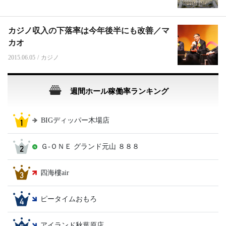
カジノ収入の下落率は今年後半にも改善／マ
カオ
2015.06.05
/
カジノ
週間ホール稼働率ランキング
BIGディッパー木場店
Ｇ‐ＯＮＥ グランド元山 ８８８
四海樓air
ピータイムおもろ
アイランド秋葉原店