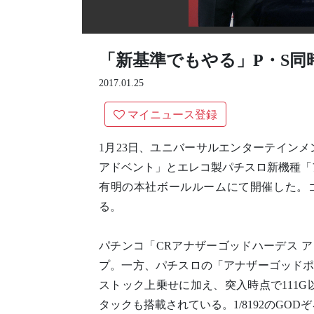
「新基準でもやる」P・S
2017.01.25
マイニュース登録
1月23日、ユニバーサルエンターテイン
アドベント」とエレコ製パチスロ新機種「
有明の本社ボールルームにて開催した。
る。
パチンコ「CRアナザーゴッドハーデス ア
プ。一方、パチスロの「アナザーゴッドポセ
ストック上乗せに加え、突入時点で111
タックも搭載されている。1/8192のGO