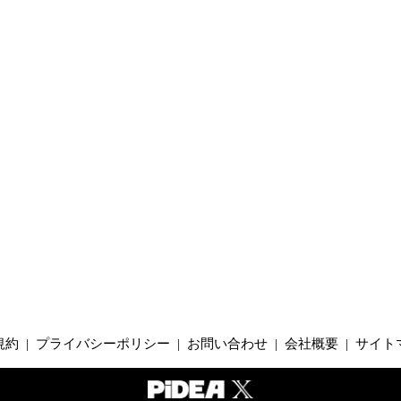
規約
|
プライバシーポリシー
|
お問い合わせ
|
会社概要
|
サイト