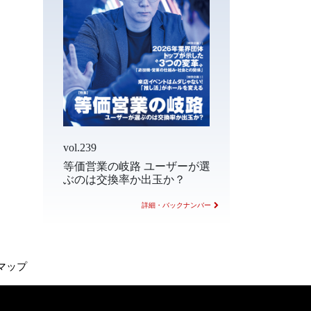
vol.239
等価営業の岐路 ユーザーが選
ぶのは交換率か出玉か？
詳細・バックナンバー
マップ