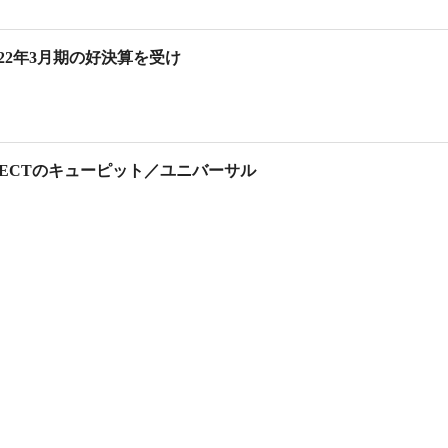
22年3月期の好決算を受け
OJECTのキューピット／ユニバーサル