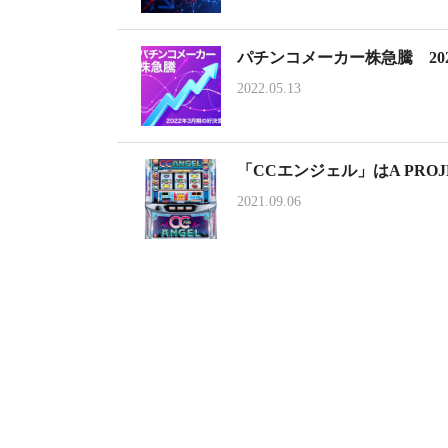
パチンコメーカー株急騰 20
2022.05.13
「CCエンジェル」はA PR
2021.09.06