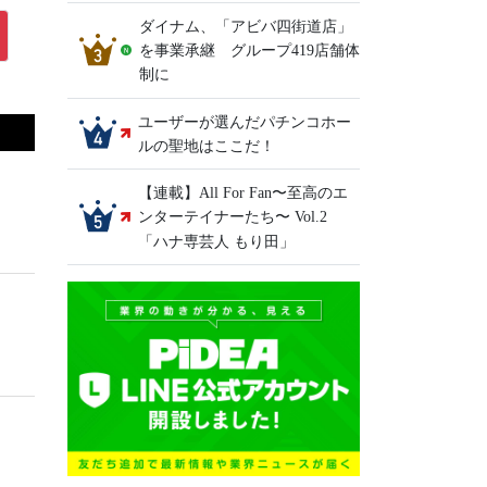
ダイナム、「アビバ四街道店」
を事業承継 グループ419店舗体
制に
ユーザーが選んだパチンコホー
ルの聖地はここだ！
【連載】All For Fan〜至高のエ
ンターテイナーたち〜 Vol.2
「ハナ専芸人 もり田」