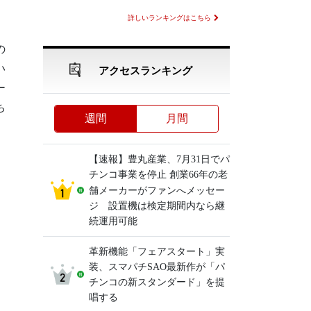
詳しいランキングはこちら
、
の
い
アクセスランキング
ー
ち
週間
月間
【速報】豊丸産業、7月31日でパ
チンコ事業を停止 創業66年の老
舗メーカーがファンへメッセー
マ
ジ 設置機は検定期間内なら継
続運用可能
革新機能「フェアスタート」実
装、スマパチSAO最新作が「パ
チンコの新スタンダード」を提
唱する