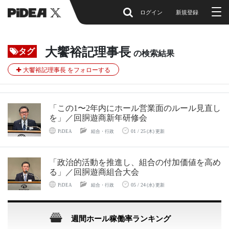
ログイン
新規登録
大饗裕記理事長
タグ
の検索結果
大饗裕記理事長 をフォローする
「この1〜2年内にホール営業面のルール見直し
を」／回胴遊商新年研修会
01 / 25
PiDEA
組合・行政
(木) 更新
「政治的活動を推進し、組合の付加価値を高め
る」／回胴遊商組合大会
05 / 24
PiDEA
組合・行政
(水) 更新
週間ホール稼働率ランキング