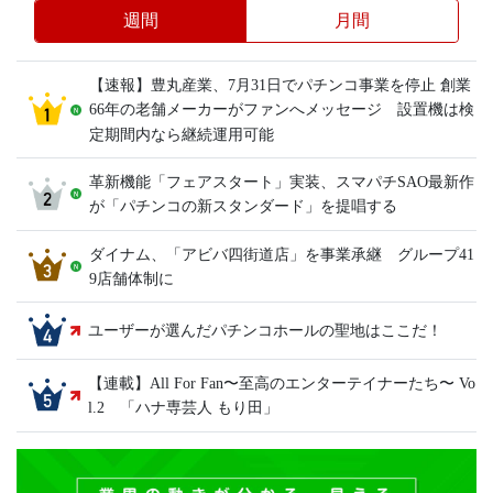
週間
月間
【速報】豊丸産業、7月31日でパチンコ事業を停止 創業
66年の老舗メーカーがファンへメッセージ 設置機は検
定期間内なら継続運用可能
革新機能「フェアスタート」実装、スマパチSAO最新作
が「パチンコの新スタンダード」を提唱する
ダイナム、「アビバ四街道店」を事業承継 グループ41
9店舗体制に
ユーザーが選んだパチンコホールの聖地はここだ！
【連載】All For Fan〜至高のエンターテイナーたち〜 Vo
l.2 「ハナ専芸人 もり田」