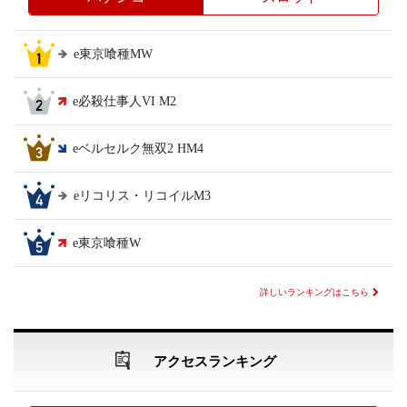
e東京喰種MW
e必殺仕事人VI M2
eベルセルク無双2 HM4
eリコリス・リコイルM3
e東京喰種W
詳しいランキングはこちら
アクセスランキング