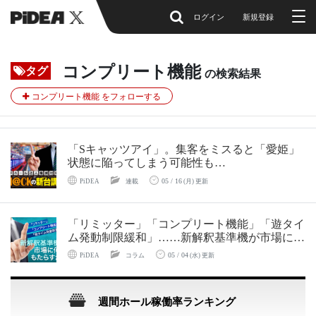
ログイン
新規登録
コンプリート機能
タグ
の検索結果
コンプリート機能 をフォローする
「Sキャッツアイ」。集客をミスると「愛姫」
状態に陥ってしまう可能性も…
05 / 16
PiDEA
連載
(月) 更新
「リミッター」「コンプリート機能」「遊タイ
ム発動制限緩和」……新解釈基準機が市場にも
たらす変化とは？
05 / 04
PiDEA
コラム
(水) 更新
週間ホール稼働率ランキング