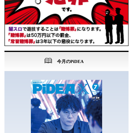
今月のPiDEA