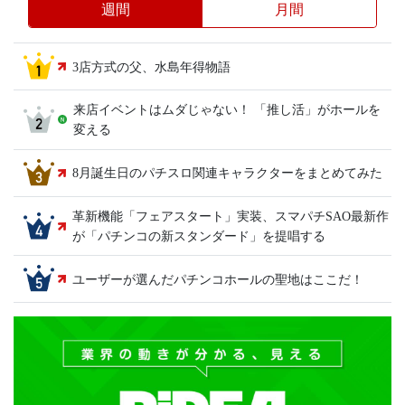
週間
月間
3店方式の父、水島年得物語
来店イベントはムダじゃない！ 「推し活」がホールを
変える
8月誕生日のパチスロ関連キャラクターをまとめてみた
革新機能「フェアスタート」実装、スマパチSAO最新作
が「パチンコの新スタンダード」を提唱する
ユーザーが選んだパチンコホールの聖地はここだ！