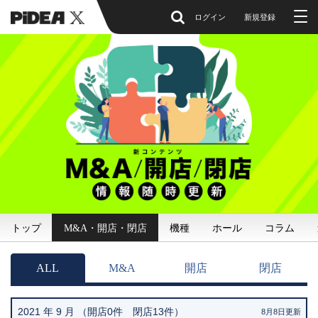
ログイン
新規登録
トップ
M&A・開店・閉店
機種
ホール
コラム
ALL
M&A
開店
閉店
2021 年 9 月 （開店0件 閉店13件）
8月8日更新