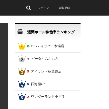
ログイン
新規登録
週間ホール稼働率ランキング
BIGディッパー木場店
ピータイムおもろ
アイランド秋葉原店
四海樓air
ワンダーランド小戸II