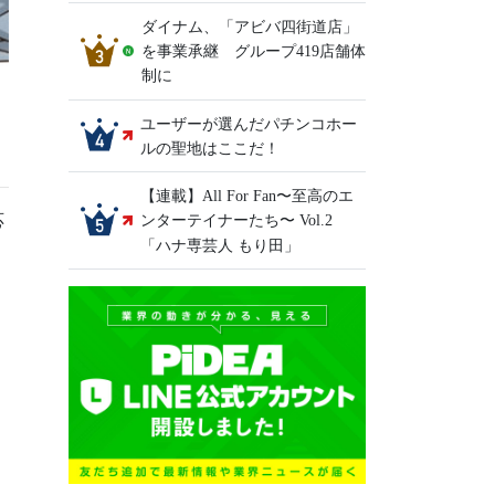
ダイナム、「アビバ四街道店」
を事業承継 グループ419店舗体
制に
ユーザーが選んだパチンコホー
ルの聖地はここだ！
【連載】All For Fan〜至高のエ
応
ンターテイナーたち〜 Vol.2
「ハナ専芸人 もり田」