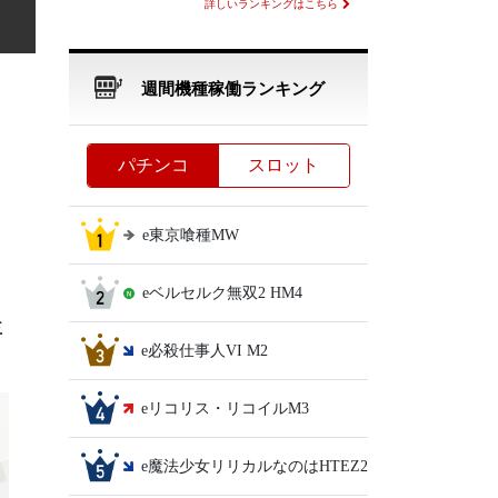
詳しいランキングはこちら
週間機種稼働ランキング
パチンコ
スロット
e東京喰種MW
eベルセルク無双2 HM4
主
e必殺仕事人VI M2
eリコリス・リコイルM3
e魔法少女リリカルなのはHTEZ2