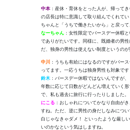
中本
：産休・育休をとった人が、帰ってき
の店長は特に意識して取り組んでくれてい
ちゃんと「うちで働きたいから」と戻って
なーちゃん
：女性限定でバースデー休暇と
でありがたいです。同様に、既婚者の男性
だ、独身の男性は使えない制度というのが
中川
：うちも有給にはなるのですがバース
ってます。一応うちは独身男性も対象です
鈴木
：バースデー休暇ではないんですが、
年数に応じて日数がどんどん増えていく形
で、私も過去に旅行に行ったりしました。
にこる
：おしゃれについてかなり自由がき
すね。ただ、逆に男性の身だしなみについ
白じゃなきゃダメ！ といったような厳し
いのかなという気はしますね。