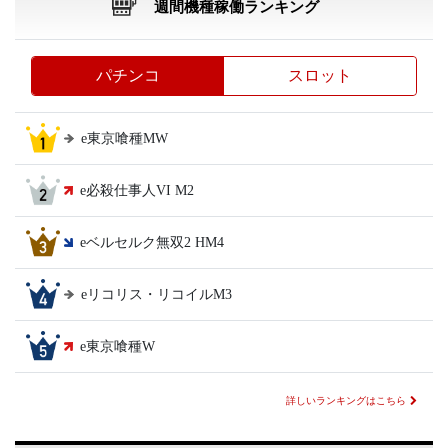
週間機種稼働ランキング
パチンコ
スロット
e東京喰種MW
e必殺仕事人VI M2
eベルセルク無双2 HM4
eリコリス・リコイルM3
e東京喰種W
詳しいランキングはこちら