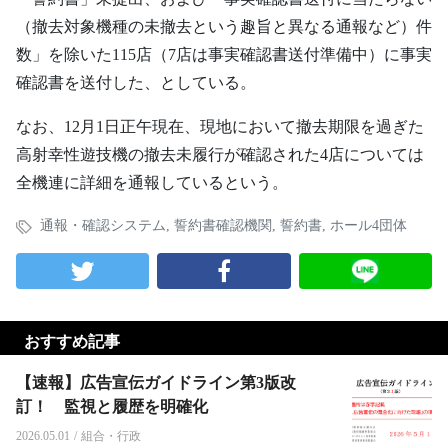
（撤去対象機種の未撤去という趣旨と異なる通報など）件
数」を除いた115店（7店は事実確認書送付準備中）に事実
確認書を送付した、としている。
なお、12月1日正午現在、現地において撤去期限を過ぎた
高射幸性遊技機の撤去未履行が確認された4店については
全機連に詳細を通報しているという。
通報・確認システム
,
誓約書確認機関
,
誓約書
,
ホール4団体
おすすめ記事
【速報】広告宣伝ガイドライン第3版改
訂！ 監視と履歴を明確化
2026.05.01
/
組合・行政