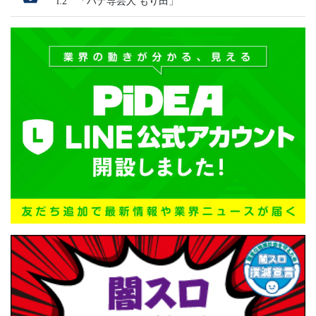
l.2 「ハナ専芸人 もり田」