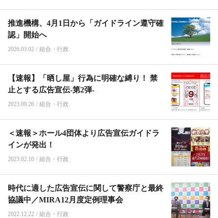
推進機構、4月1日から「ガイドライン遵守確
認」開始へ
2026.03.02
/
組合・行政
【速報】「晒し屋」行為に明確な縛り！ 禁
止とする広告宣伝-第2弾-
2023.09.26
/
組合・行政
＜速報＞ホール4団体より広告宣伝ガイドラ
インが発出！
2023.02.10
/
組合・行政
時代に適した広告宣伝に関して警察庁と最終
協議中／MIRA12月度定例理事会
2022.12.22
/
組合・行政