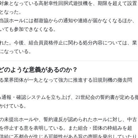
去対象となっている高射幸性回胴式遊技機を、期限を超えて設置
となった。
、当該ホールには都遊協からの通知や連絡が届かなくなるほか、
いても参加できなくなる。
れた。今後、組合員資格停止に関わる処分内容については、業
になっている。
どのような意義があるのか？
する業界団体が一丸となって強力に推進する旧規則機の撤去問
る通報・確認システムを立ち上げ、21世紀会の誓約書が定める
かけている。
書の未提出ホールや、誓約違反が認められたホールに対し、中古
を停止する意を表明している。また組合・団体の枠組みを超
供給に不都合が生じる可能性がある旨の声明を発出していたり