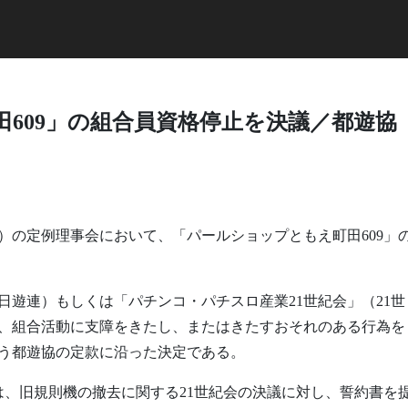
609」の組合員資格停止を決議／都遊協
協）の定例理事会において、「パールショップともえ町田609」
遊連）もしくは「パチンコ・パチスロ産業21世紀会」（21世
、組合活動に支障をきたし、またはきたすおそれのある行為を
う都遊協の定款に沿った決定である。
は、旧規則機の撤去に関する21世紀会の決議に対し、誓約書を