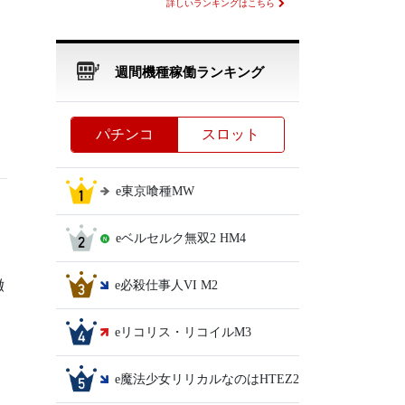
詳しいランキングはこちら
週間機種稼働ランキング
パチンコ
スロット
e東京喰種MW
eベルセルク無双2 HM4
撤
e必殺仕事人VI M2
eリコリス・リコイルM3
e魔法少女リリカルなのはHTEZ2