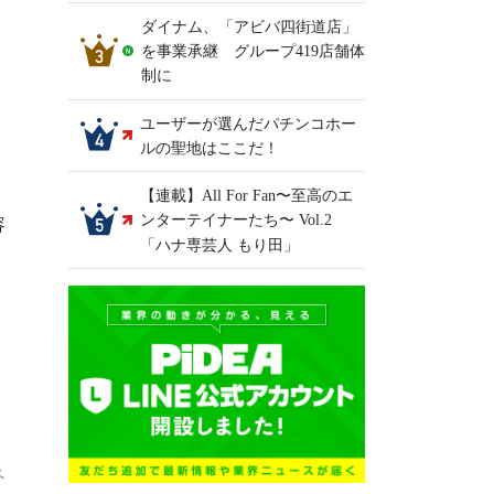
ダイナム、「アビバ四街道店」
を事業承継 グループ419店舗体
制に
ユーザーが選んだパチンコホー
ルの聖地はここだ！
【連載】All For Fan〜至高のエ
ンターテイナーたち〜 Vol.2
容
「ハナ専芸人 もり田」
ペ