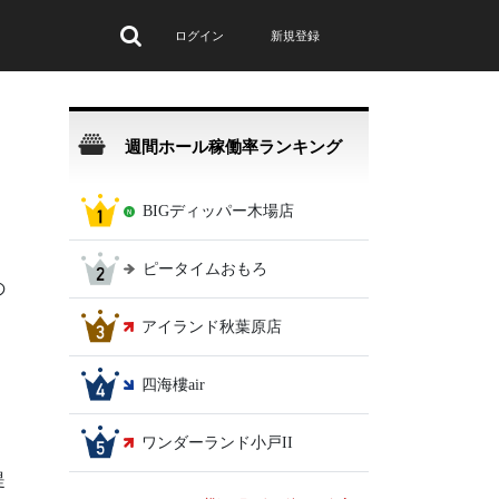
ログイン
新規登録
週間ホール稼働率ランキング
BIGディッパー木場店
ピータイムおもろ
の
アイランド秋葉原店
四海樓air
ワンダーランド小戸II
提