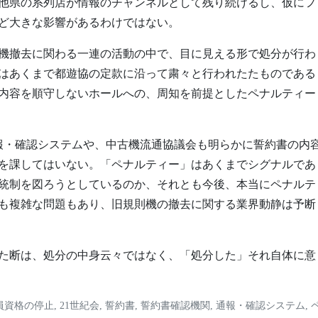
他県の系列店が情報のチャンネルとして残り続けるし、仮にフ
ど大きな影響があるわけではない。
機撤去に関わる一連の活動の中で、目に見える形で処分が行わ
はあくまで都遊協の定款に沿って粛々と行われたたものである
約内容を順守しないホールへの、周知を前提としたペナルティー
報・確認システムや、中古機流通協議会も明らかに誓約書の内
を課してはいない。「ペナルティー」はあくまでシグナルであ
統制を図ろうとしているのか、それとも今後、本当にペナルテ
も複雑な問題もあり、旧規則機の撤去に関する業界動静は予断
た断は、処分の中身云々ではなく、「処分した」それ自体に意
員資格の停止
,
21世紀会
,
誓約書
,
誓約書確認機関
,
通報・確認システム
,