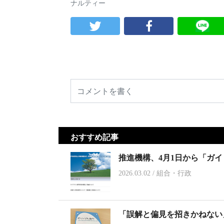
ナルティー
おすすめ記事
推進機構、4月1日から「ガ
2026.03.02
/
組合・行政
「誤解と偏見を招きかねない