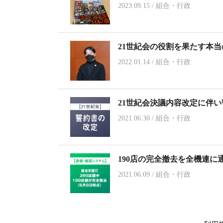
2023.09.15
/
組合・行政
21世紀会の役割を果たす本
2022.01.14
/
組合・行政
21世紀会決議内容改定に伴い
2021.06.30
/
組合・行政
190店の完全撤去を全機連に
2021.06.09
/
組合・行政