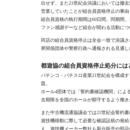
出せず、また21世紀会決議においては撤
営業していたことが組合員資格停止の事由
組合員資格の執行期間は60日間。同期間
ファン感謝デーなど組合が関わる活動につ
同店の組合員資格停止は全会一致で決議さ
界関係団体や警察行政へ通報される見通し
都遊協の組合員資格停止処分には
パチンコ・パチスロ産業21世紀会を構成
題。
ホール4団体では「誓約書確認機関」によ
去期限を全国のホールが順守するよう働き
また中古機流通協議会では21世紀会誓約
遊技機移動に際して必要な確認証紙の発給
え、遊技機メーカー数社も新台販売や部品