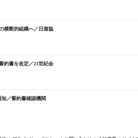
当の横断的組織へ／日遊協
誓約書を改定／21世紀会
通知／誓約書確認機関