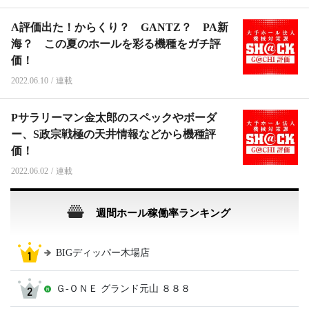
A評価出た！からくり？ GANTZ？ PA新
海？ この夏のホールを彩る機種をガチ評
価！
2022.06.10
/
連載
Pサラリーマン金太郎のスペックやボーダ
ー、S政宗戦極の天井情報などから機種評
価！
2022.06.02
/
連載
週間ホール稼働率ランキング
BIGディッパー木場店
Ｇ‐ＯＮＥ グランド元山 ８８８