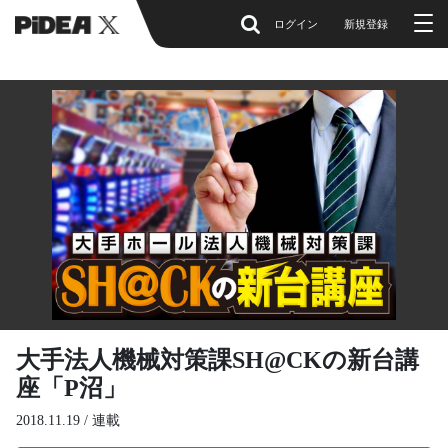
ログイン
新規登録
大手法人機械対策課SH@CKの新台講
座「P沼」
2018.11.19 /
連載