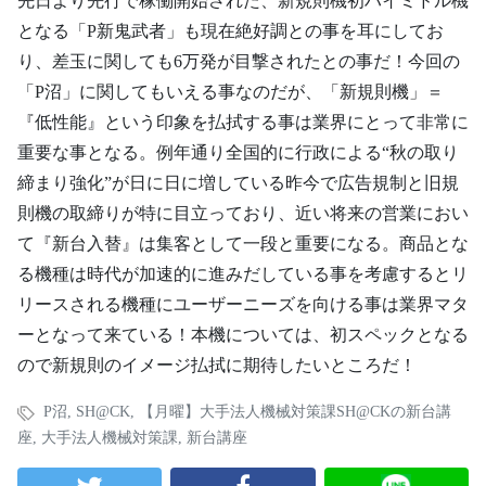
先日より先行で稼働開始された、新規則機初ハイミドル機
となる「P新鬼武者」も現在絶好調との事を耳にしてお
り、差玉に関しても6万発が目撃されたとの事だ！今回の
「P沼」に関してもいえる事なのだが、「新規則機」＝
『低性能』という印象を払拭する事は業界にとって非常に
重要な事となる。例年通り全国的に行政による“秋の取り
締まり強化”が日に日に増している昨今で広告規制と旧規
則機の取締りが特に目立っており、近い将来の営業におい
て『新台入替』は集客として一段と重要になる。商品とな
る機種は時代が加速的に進みだしている事を考慮するとリ
リースされる機種にユーザーニーズを向ける事は業界マタ
ーとなって来ている！本機については、初スペックとなる
ので新規則のイメージ払拭に期待したいところだ！
P沼
,
SH@CK
,
【月曜】大手法人機械対策課SH@CKの新台講
座
,
大手法人機械対策課
,
新台講座