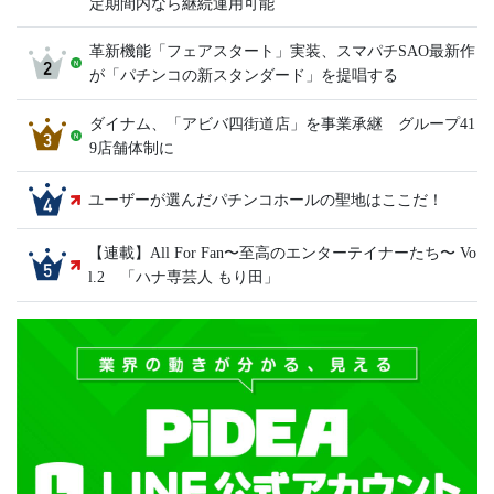
定期間内なら継続運用可能
革新機能「フェアスタート」実装、スマパチSAO最新作
が「パチンコの新スタンダード」を提唱する
ダイナム、「アビバ四街道店」を事業承継 グループ41
9店舗体制に
ユーザーが選んだパチンコホールの聖地はここだ！
【連載】All For Fan〜至高のエンターテイナーたち〜 Vo
l.2 「ハナ専芸人 もり田」