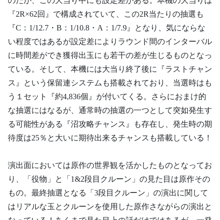
のだが、この大当り中にも設定差がある。本機の大当りは
『2R×62回』で構成されていて、この2R当たりの抽選も
『C：1/12.7・B：1/10.8・A：1/7.9』となり、気にならな
い程度ではあるが設定差によりラウンド間のインターバル
に時間差ができ獲得出玉にも若干の差が生じるものとなっ
ている。そして、本機には大当り終了後に『ラストチャン
ス』という保留連システムも搭載されており、当選時はも
う１セット『約4,836個』が付いてくる。さらにおまけ的
な抽選にはなるが、通常時の抽選の一つとして突如発生す
る可能性がある『沼攻略チャンス』も存在し、発生時の期
待度は25％と大いに期待出来るチャンスも搭載している！
演出面においては原作の世界観を活かしたものとなってお
り、「役物」と「1&2段目クルーン」の見た目は原作その
もの。最終抽選となる「3段目クルーン」の演出に関して
はリアルな玉とクルーンを使用した原作さながらの演出と