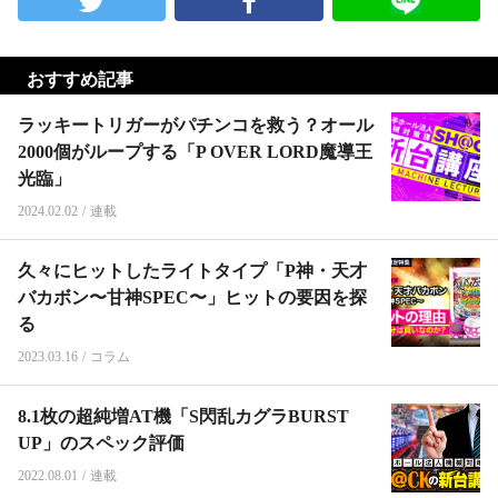
おすすめ記事
ラッキートリガーがパチンコを救う？オール
2000個がループする「P OVER LORD魔導王
光臨」
2024.02.02
/
連載
久々にヒットしたライトタイプ「P神・天才
バカボン〜甘神SPEC〜」ヒットの要因を探
る
2023.03.16
/
コラム
8.1枚の超純増AT機「S閃乱カグラBURST
UP」のスペック評価
2022.08.01
/
連載