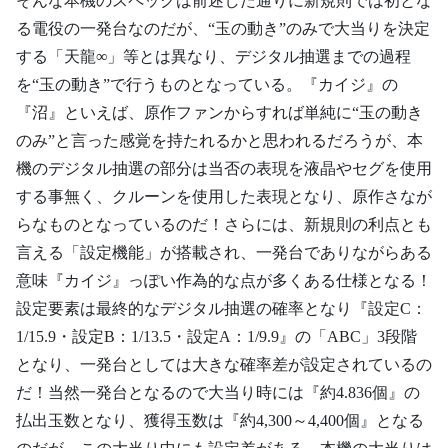
そんな本機のスペックは前述した通りに新規則では初とな
る電役の一発台なのだが、“玉の動き”のみで大当りを決定
する「天龍∞」等とは異なり、デジタル抽選までの過程
を“玉の動き”で行うものとなっている。『カイジ』の
『沼』といえば、原作ファンからすれば単純に“玉の動き
のみ”と言った感覚を持たれるかと思われるだろうが、本
機のデジタル抽選の部分は当否の表現を液晶やセグを使用
する事無く、クルーンを使用した表現となり、原作さなが
らなものとなっているのだ！さらには、新規則の利点とも
言える「設定機能」が搭載され、一発台でありながらある
意味『カイジ』っぽい作為的な点が多くある仕様となる！
設定要素は最終的なデジタル抽選の確率となり『設定C：
1/15.9・設定B：1/13.5・設定A：1/9.9』の「ABC」3段階
となり、一発台としては大きな確率差が設定されているの
だ！当然一発台となるので大当り時には『約4.836個』の
払出玉数となり、獲得玉数は『約4,300～4,400個』となる