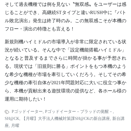
そして過去機種では例を見ない〝無双感〟をユーザーは感
じることができ、高継続STタイプと違いRUSH中に『バト
ル敗北演出』発生は終了時のみ。この無双感こそが本機の
フロー・演出の特徴とも言える！
新規則機ハイミドルの市場導入が非常に限定されている状
況が続いている。そんな中で「設定機能搭載ハイミドル」
となると普及するまでさらに時間が掛かる事が予想され
る。現状では「旧規則に勝る」ポイントをもつ本機のよう
な希少な機種が市場を牽引していくだろう。そしてその希
少な機種の牽引自体が2021年問題対応に大いに役立つ事か
ら、本機が貢献出来る遊技環境の提供など、各ホール様の
運用に期待したい！
Pゴッドイーター
,
Pゴッドイーター－ブラッドの覚醒－
,
SH@CK
,
【月曜】大手法人機械対策課SH@CKの新台講座
,
新台講
座
,
月曜