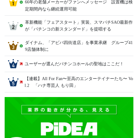
66年の老舗メーカーがファンへメッセージ 設置機は検
定期間内なら継続運用可能
革新機能「フェアスタート」実装、スマパチSAO最新作
が「パチンコの新スタンダード」を提唱する
ダイナム、「アビバ四街道店」を事業承継 グループ41
9店舗体制に
ユーザーが選んだパチンコホールの聖地はここだ！
【連載】All For Fan〜至高のエンターテイナーたち〜 Vo
l.2 「ハナ専芸人 もり田」