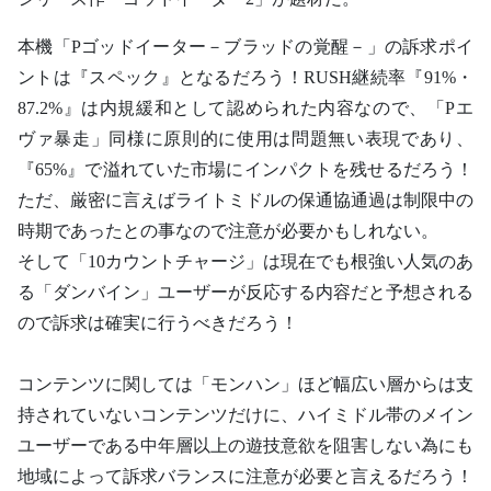
本機「Pゴッドイーター－ブラッドの覚醒－」の訴求ポイ
ントは『スペック』となるだろう！RUSH継続率『91%・
87.2%』は内規緩和として認められた内容なので、「Pエ
ヴァ暴走」同様に原則的に使用は問題無い表現であり、
『65%』で溢れていた市場にインパクトを残せるだろう！
ただ、厳密に言えばライトミドルの保通協通過は制限中の
時期であったとの事なので注意が必要かもしれない。
そして「10カウントチャージ」は現在でも根強い人気のあ
る「ダンバイン」ユーザーが反応する内容だと予想される
ので訴求は確実に行うべきだろう！
コンテンツに関しては「モンハン」ほど幅広い層からは支
持されていないコンテンツだけに、ハイミドル帯のメイン
ユーザーである中年層以上の遊技意欲を阻害しない為にも
地域によって訴求バランスに注意が必要と言えるだろう！