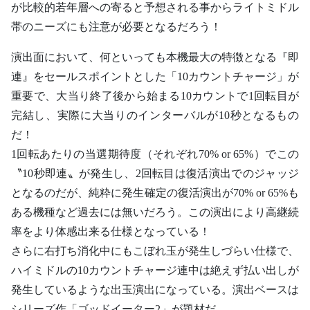
が比較的若年層への寄ると予想される事からライトミドル
帯のニーズにも注意が必要となるだろう！
演出面において、何といっても本機最大の特徴となる『即
連』をセールスポイントとした「10カウントチャージ」が
重要で、大当り終了後から始まる10カウントで1回転目が
完結し、実際に大当りのインターバルが10秒となるもの
だ！
1回転あたりの当選期待度（それぞれ70% or 65%）でこの
〝10秒即連〟が発生し、2回転目は復活演出でのジャッジ
となるのだが、純粋に発生確定の復活演出が70% or 65%も
ある機種など過去には無いだろう。この演出により高継続
率をより体感出来る仕様となっている！
さらに右打ち消化中にもこぼれ玉が発生しづらい仕様で、
ハイミドルの10カウントチャージ連中は絶えず払い出しが
発生しているような出玉演出になっている。演出ベースは
シリーズ作「ゴッドイーター2」が題材だ。