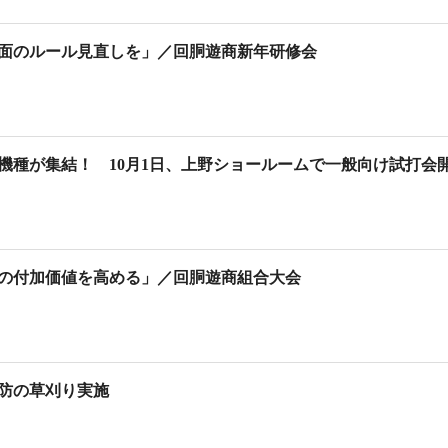
業面のルール見直しを」／回胴遊商新年研修会
機種が集結！ 10月1日、上野ショールームで一般向け試打会
の付加価値を高める」／回胴遊商組合大会
堤防の草刈り実施