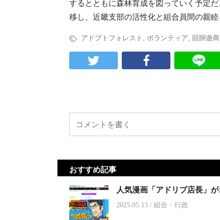
するとともに森林育成を図っていく予定だ
移し、近畿支部の活性化と組合員間の親睦
アドプトフォレスト
,
ボランティア
,
回胴遊商
おすすめ記事
人気漫画「アドリブ店長」が
2025.05.13
/
組合・行政