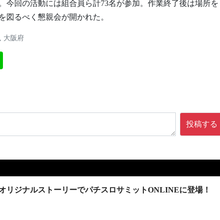
。今回の活動には組合員ら計73名が参加。作業終了後は場所を
を図るべく懇親会が開かれた。
,
大阪府
投稿する
オリジナルストーリーでパチスロサミットONLINEに登場！