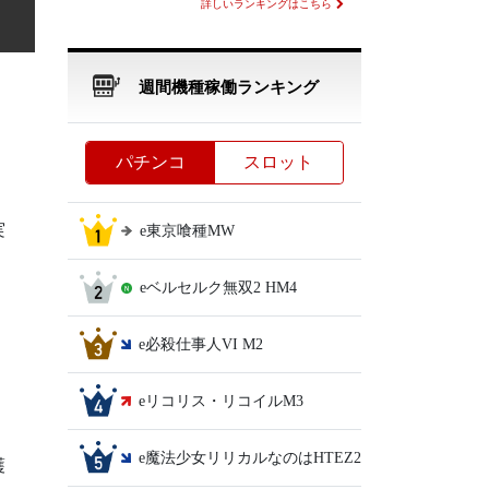
詳しいランキングはこちら
週間機種稼働ランキング
パチンコ
スロット
実
e東京喰種MW
eベルセルク無双2 HM4
e必殺仕事人VI M2
eリコリス・リコイルM3
e魔法少女リリカルなのはHTEZ2
護