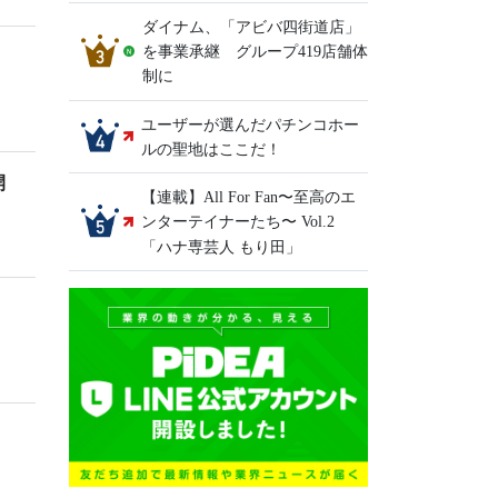
ダイナム、「アビバ四街道店」
を事業承継 グループ419店舗体
制に
ユーザーが選んだパチンコホー
ルの聖地はここだ！
開
【連載】All For Fan〜至高のエ
ンターテイナーたち〜 Vol.2
「ハナ専芸人 もり田」