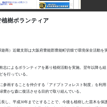
で植樹ボランティア
回胴遊商）近畿支部は大阪府豊能郡豊能町切畑で環境保全活動を
員有志によるボランティアを募り植樹活動を実施。翌年以降も組
どを行っている。
に参画することを仲介する「アドプトフォレスト制度」を利用
緑豊かな森に復活させる目的で取り組んでいる。
延長し、平成30年までとすることで、今後も植樹した苗木を保