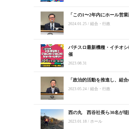
「この1〜2年内にホール営
2024.01.25
/
組合・行政
パチスロ最新機種・イチオシ
催
2023.08.31
「政治的活動を推進し、組合
2023.05.24
/
組合・行政
西の丸 西谷社長ら30名が
2023.01.18
/
ホール