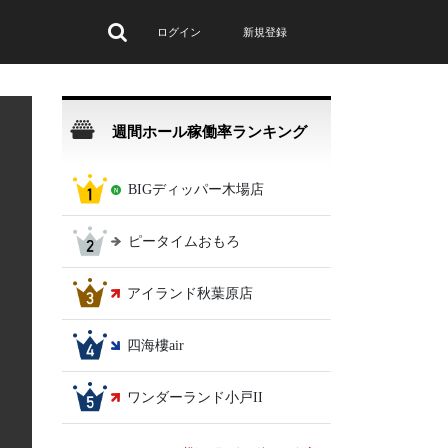
ログイン
新規登録
週間ホール稼働率ランキング
BIGディッパー木場店
ピータイムおもろ
アイランド秋葉原店
四海樓air
ワンダーランド小戸II