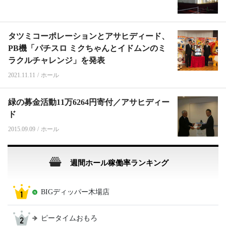
タツミコーポレーションとアサヒディード、
PB機「パチスロ ミクちゃんとイドムンのミ
ラクルチャレンジ」を発表
2021.11.11
/
ホール
緑の募金活動11万6264円寄付／アサヒディー
ド
2015.09.09
/
ホール
週間ホール稼働率ランキング
BIGディッパー木場店
ピータイムおもろ