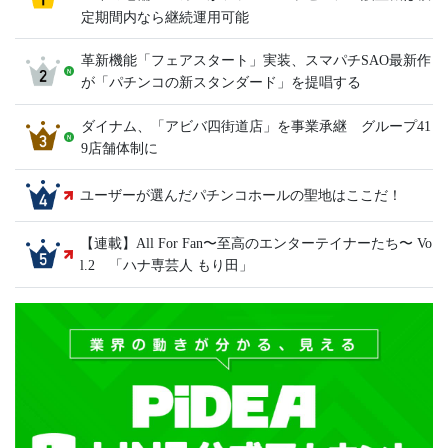
定期間内なら継続運用可能
革新機能「フェアスタート」実装、スマパチSAO最新作
が「パチンコの新スタンダード」を提唱する
ダイナム、「アビバ四街道店」を事業承継 グループ41
9店舗体制に
ユーザーが選んだパチンコホールの聖地はここだ！
【連載】All For Fan〜至高のエンターテイナーたち〜 Vo
l.2 「ハナ専芸人 もり田」