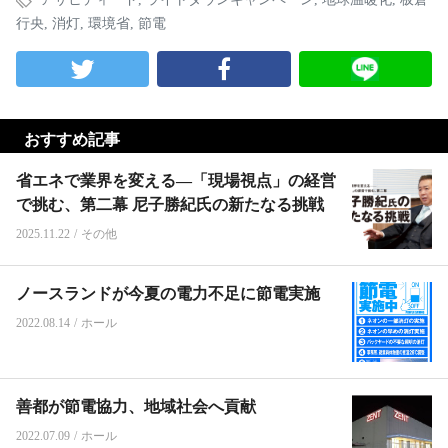
行央
,
消灯
,
環境省
,
節電
おすすめ記事
省エネで業界を変える―「現場視点」の経営
で挑む、第二幕 尼子勝紀氏の新たなる挑戦
2025.11.22
/
その他
ノースランドが今夏の電力不足に節電実施
2022.08.14
/
ホール
善都が節電協力、地域社会へ貢献
2022.07.09
/
ホール