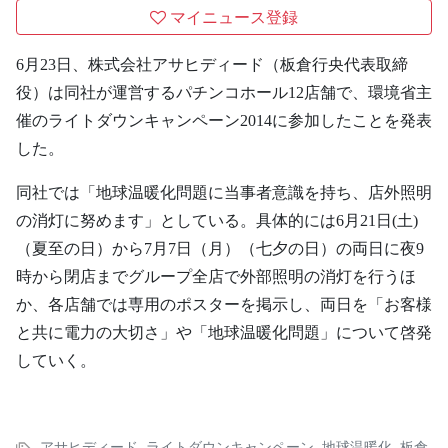
マイニュース登録
6月23日、株式会社アサヒディード（板倉行央代表取締
役）は同社が運営するパチンコホール12店舗で、環境省主
催のライトダウンキャンペーン2014に参加したことを発表
した。
同社では「地球温暖化問題に当事者意識を持ち、店外照明
の消灯に努めます」としている。具体的には6月21日(土)
（夏至の日）から7月7日（月）（七夕の日）の両日に夜9
時から閉店までグループ全店で外部照明の消灯を行うほ
か、各店舗では専用のポスターを掲示し、両日を「お客様
と共に電力の大切さ」や「地球温暖化問題」について啓発
していく。
アサヒディード
,
ライトダウンキャンペーン
,
地球温暖化
,
板倉