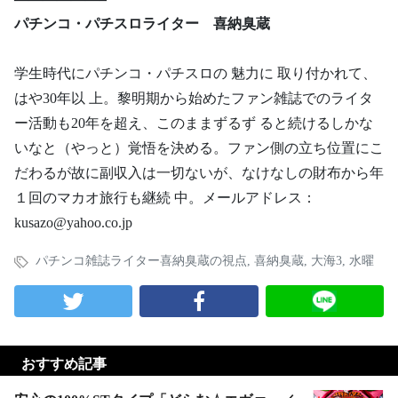
パチンコ・パチスロライター 喜納臭蔵
学生時代にパチンコ・パチスロの 魅力に 取り付かれて、
はや30年以 上。黎明期から始めたファン雑誌でのライタ
ー活動も20年を超え、このままずるず ると続けるしかな
いなと（やっと）覚悟を決める。ファン側の立ち位置にこ
だわるが故に副収入は一切ないが、なけなしの財布から年
１回のマカオ旅行も継続 中。メールアドレス：
kusazo@yahoo.co.jp
パチンコ雑誌ライター喜納臭蔵の視点
,
喜納臭蔵
,
大海3
,
水曜
おすすめ記事