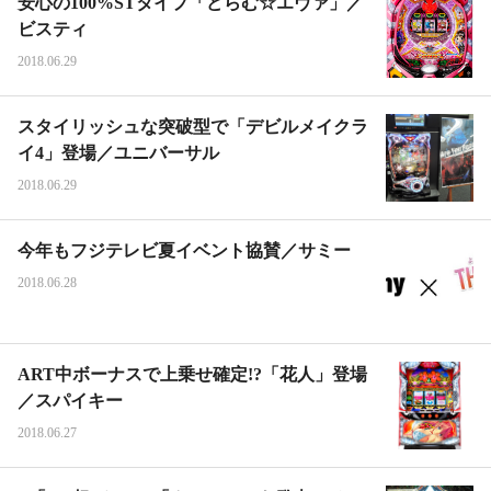
安心の100%STタイプ「どらむ☆エヴァ」／
ビスティ
2018.06.29
スタイリッシュな突破型で「デビルメイクラ
イ4」登場／ユニバーサル
2018.06.29
今年もフジテレビ夏イベント協賛／サミー
2018.06.28
ART中ボーナスで上乗せ確定!?「花人」登場
／スパイキー
2018.06.27