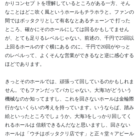
かりコンセプ トを理解しているところがある一方、そん
なことはどこ吹く風というホールもチラホラと。ファンの
間ではボッタクリとして有名なとあるチェーンで 打った
ところ、確かにそのホールにしては回るかもしてません
が、とても足りるレベルじゃない。前述の、千円で25回以
上回るホールのすぐ横にある のに、千円で20回がやっと
のレベルって、よくそんな営業ができるなと逆に感心する
ほどであります。
きっとそのホールでは、頑張って回しているのかもしれま
せん。でもファンだってバカじゃない。大海3がどういう
機械なのか知ってますし、これを回さないホールは金輪際
行かないくらいの考えを持っています。いうならば、踏み
絵といったところでしょうか。大海3をしっかり回してく
れるホールは 信頼できるんだなと思いますし、回さない
ホールは「ウチはボッタクリ店です」と正々堂々アピール