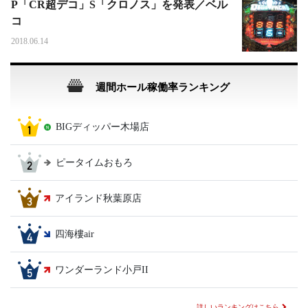
P「CR超デコ」S「クロノス」を発表／ベル
コ
2018.06.14
週間ホール稼働率ランキング
BIGディッパー木場店
ピータイムおもろ
アイランド秋葉原店
四海樓air
ワンダーランド小戸II
詳しいランキングはこちら