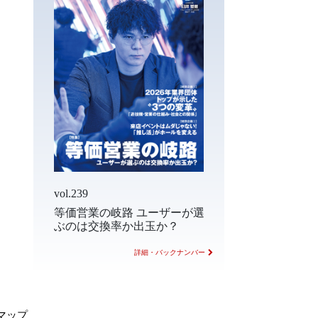
vol.239
等価営業の岐路 ユーザーが選
ぶのは交換率か出玉か？
詳細・バックナンバー
マップ