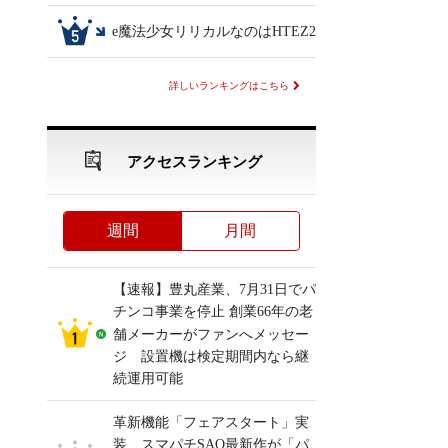
e魔法少女リリカルなのはHTEZ2
詳しいランキングはこちら
アクセスランキング
週間
月間
【速報】豊丸産業、7月31日でパ
チンコ事業を停止 創業66年の老
舗メーカーがファンへメッセー
ジ 設置機は検定期間内なら継
続運用可能
革新機能「フェアスタート」実
装、スマパチSAO最新作が「パ