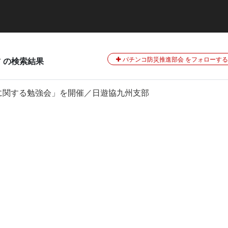
会
パチンコ防災推進部会 をフォローする
の検索結果
に関する勉強会」を開催／日遊協九州支部