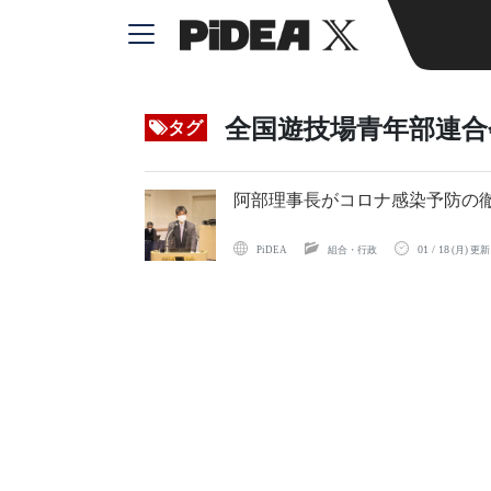
全国遊技場青年部連合
タグ
阿部理事長がコロナ感染予防の
01 / 18
PiDEA
組合・行政
(月) 更新