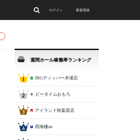
ログイン
新規登録
週間ホール稼働率ランキング
BIGディッパー木場店
ピータイムおもろ
アイランド秋葉原店
四海樓air