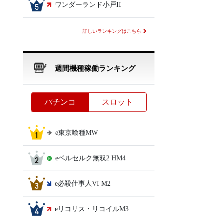
ワンダーランド小戸II
詳しいランキングはこちら
週間機種稼働ランキング
パチンコ
スロット
e東京喰種MW
eベルセルク無双2 HM4
e必殺仕事人VI M2
eリコリス・リコイルM3