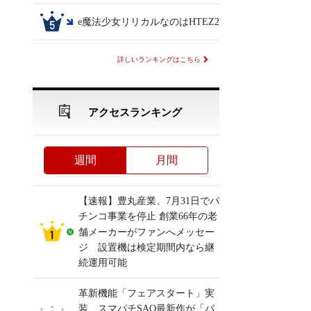
e魔法少女リリカルなのはHTEZ2
詳しいランキングはこちら
アクセスランキング
週間
月間
【速報】豊丸産業、7月31日でパ
チンコ事業を停止 創業66年の老
舗メーカーがファンへメッセー
ジ 設置機は検定期間内なら継
続運用可能
革新機能「フェアスタート」実
装、スマパチSAO最新作が「パ