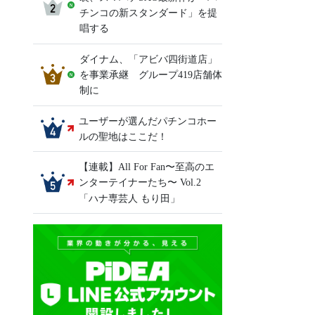
チンコの新スタンダード」を提
唱する
ダイナム、「アビバ四街道店」
を事業承継 グループ419店舗体
制に
ユーザーが選んだパチンコホー
ルの聖地はここだ！
【連載】All For Fan〜至高のエ
ンターテイナーたち〜 Vol.2
「ハナ専芸人 もり田」