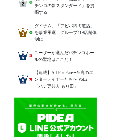
チンコの新スタンダード」を提
唱する
ダイナム、「アビバ四街道店」
を事業承継 グループ419店舗体
制に
ユーザーが選んだパチンコホー
ルの聖地はここだ！
【連載】All For Fan〜至高のエ
ンターテイナーたち〜 Vol.2
「ハナ専芸人 もり田」