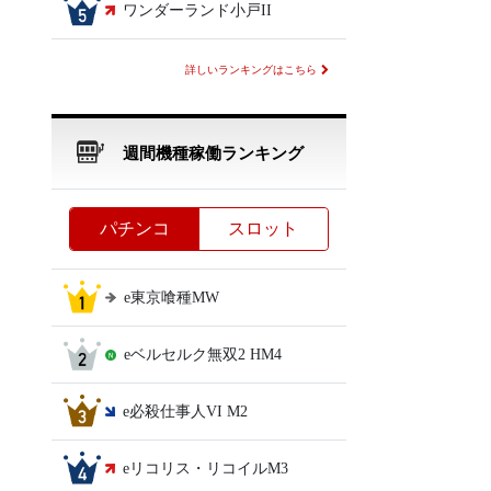
ワンダーランド小戸II
詳しいランキングはこちら
週間機種稼働ランキング
パチンコ
スロット
e東京喰種MW
eベルセルク無双2 HM4
e必殺仕事人VI M2
eリコリス・リコイルM3