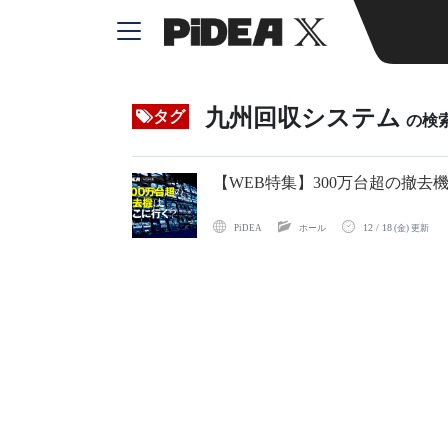
九州回収システム
タグ
の検
【WEB特集】300万台超の撤去
12 / 18
PiDEA
ホール
(金) 更新