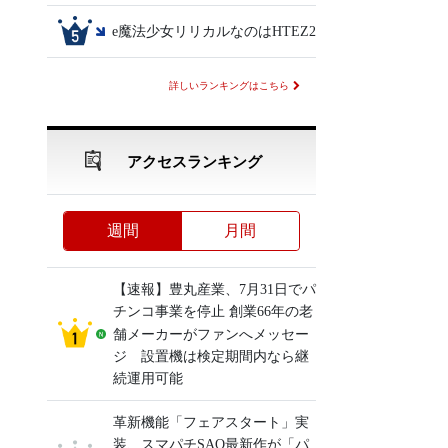
e魔法少女リリカルなのはHTEZ2
詳しいランキングはこちら
アクセスランキング
週間
月間
【速報】豊丸産業、7月31日でパ
チンコ事業を停止 創業66年の老
舗メーカーがファンへメッセー
ジ 設置機は検定期間内なら継
続運用可能
革新機能「フェアスタート」実
装、スマパチSAO最新作が「パ