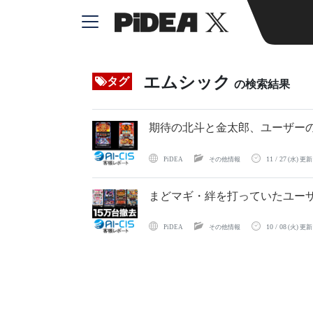
エムシック
タグ
の検索結果
期待の北斗と金太郎、ユーザーの反
11 / 27
PiDEA
その他情報
(水) 更新
まどマギ・絆を打っていたユーザ
10 / 08
PiDEA
その他情報
(火) 更新