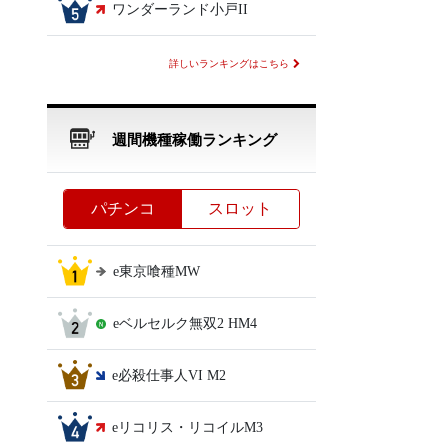
ワンダーランド小戸II
詳しいランキングはこちら
週間機種稼働ランキング
パチンコ
スロット
e東京喰種MW
eベルセルク無双2 HM4
e必殺仕事人VI M2
eリコリス・リコイルM3