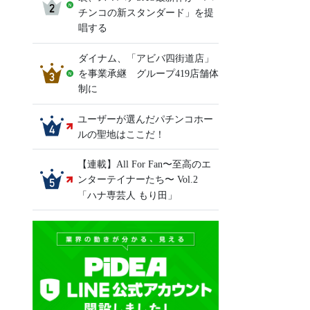
チンコの新スタンダード」を提
唱する
ダイナム、「アビバ四街道店」
を事業承継 グループ419店舗体
制に
ユーザーが選んだパチンコホー
ルの聖地はここだ！
【連載】All For Fan〜至高のエ
ンターテイナーたち〜 Vol.2
「ハナ専芸人 もり田」