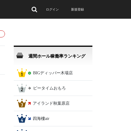
ログイン
新規登録
週間ホール稼働率ランキング
BIGディッパー木場店
ピータイムおもろ
アイランド秋葉原店
四海樓air