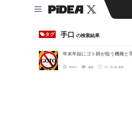
手口
タグ
の検索結果
年末年始にゴト師が狙う機種と
12 / 20
PiDEA
連載
(木) 更新