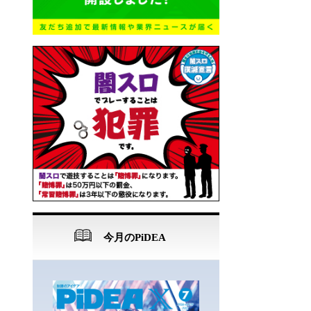
今月のPiDEA