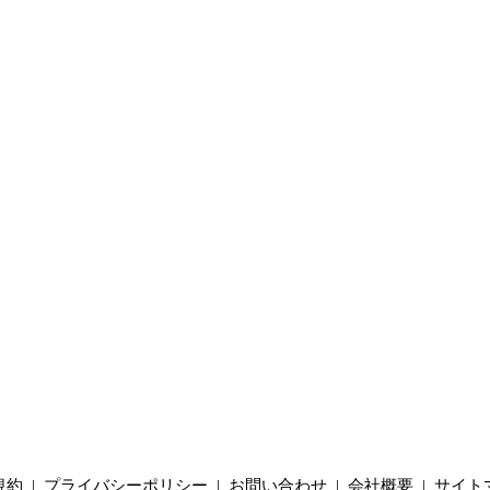
規約
|
プライバシーポリシー
|
お問い合わせ
|
会社概要
|
サイト