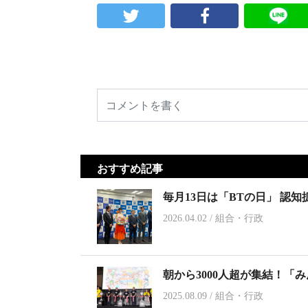
おすすめ記事
毎月13日は「BTの日」 認
2026.04.02
/
組合・行政
朝から3000人超が集結！「
2025.08.09
/
組合・行政