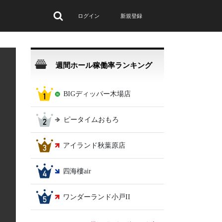
ログイン
新規登録
週間ホール稼働率ランキング
BIGディッパー木場店
ピータイムおもろ
アイランド秋葉原店
四海樓air
ワンダーランド小戸II