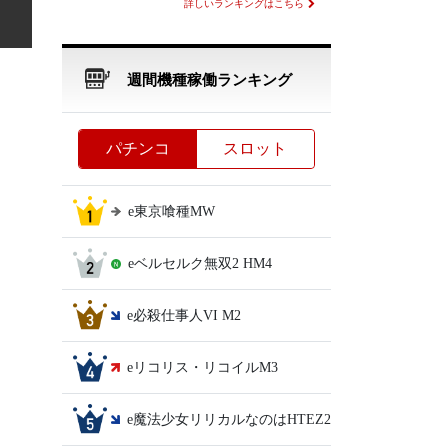
詳しいランキングはこちら
週間機種稼働ランキング
パチンコ
スロット
e東京喰種MW
eベルセルク無双2 HM4
e必殺仕事人VI M2
eリコリス・リコイルM3
e魔法少女リリカルなのはHTEZ2