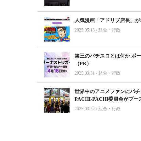
人気漫画「アドリブ店長」が
2025.05.13
/
組合・行政
第三のパチスロとは何か ボー
（PR）
2025.03.31
/
組合・行政
世界中のアニメファンにパチンコ
PACHI-PACHI委員会がブ
2025.03.22
/
組合・行政