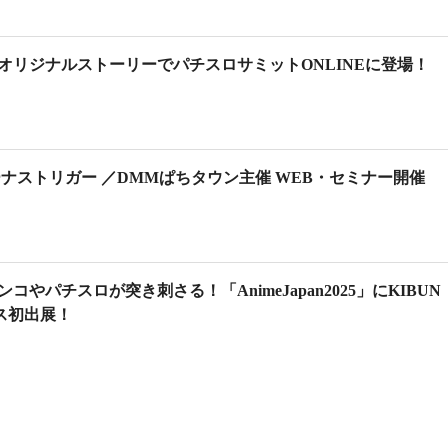
オリジナルストーリーでパチスロサミットONLINEに登場！
ナストリガー ／DMMぱちタウン主催 WEB・セミナー開催
やパチスロが突き刺さる！「AnimeJapan2025」にKIBUN
ース初出展！