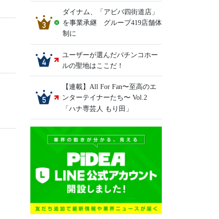
ダイナム、「アビバ四街道店」
を事業承継 グループ419店舗体
制に
ユーザーが選んだパチンコホー
ルの聖地はここだ！
【連載】All For Fan〜至高のエ
ンターテイナーたち〜 Vol.2
「ハナ専芸人 もり田」