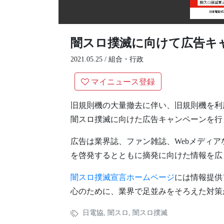
闇スロ撲滅に向けて広告キ
2021.05.25 /
組合・行政
マイニュース登録
旧規則機の大量撤去に伴い、旧規則機を利
闇スロ撲滅に向けた広告キャンペーンを行
広告は業界誌、ファン雑誌、Webメディ
を啓発するとともに摘発に向けた情報を広
闇スロ撲滅宣言ホームページ
には情報提供
心のために、業界で足並みをそろえた対策
日電協
,
闇スロ
,
闇スロ撲滅