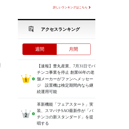
詳しいランキングはこちら
アクセスランキング
週間
月間
新
【速報】豊丸産業、7月31日でパ
チンコ事業を停止 創業66年の老
舗メーカーがファンへメッセー
ジ 設置機は検定期間内なら継
続運用可能
革新機能「フェアスタート」実
装、スマパチSAO最新作が「パ
チンコの新スタンダード」を提
唱する