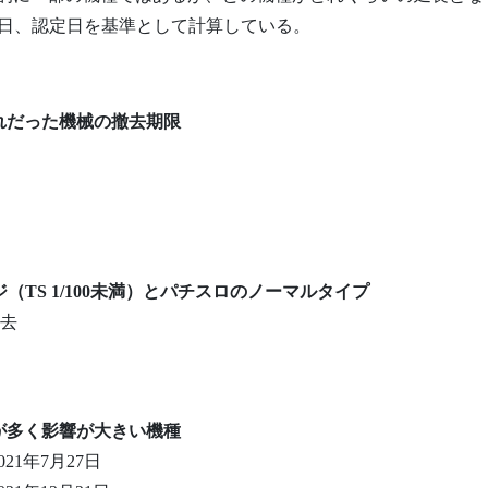
日、認定日を基準として計算している。
定切れだった機械の撤去期限
TS 1/100未満）とパチスロのノーマルタイプ
撤去
が多く影響が大きい機種
1年​7月27日