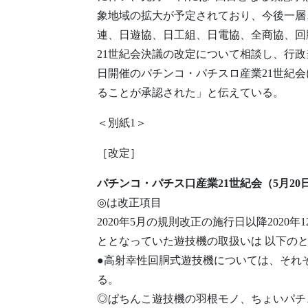
象地域の拡大が予定されており、今後一層
連、日遊協、日工組、日電協、全商協、回
21世紀会決議の改定について相談し、行政
日開催のパチンコ・パチスロ産業21世紀会
ることが承認された」と伝えている。
＜別紙1＞
［改定］
パチンコ・パチス口産業21世紀会（5月20
◎は改正項目
2020年5月の規則改正の施行日以降202
ととなっていた遊技機の取扱いは 以下の
●高射幸性回胴式遊技機については、それ
る。
◎ぱちんこ遊技機の羽根モノ、ちょいパチ、