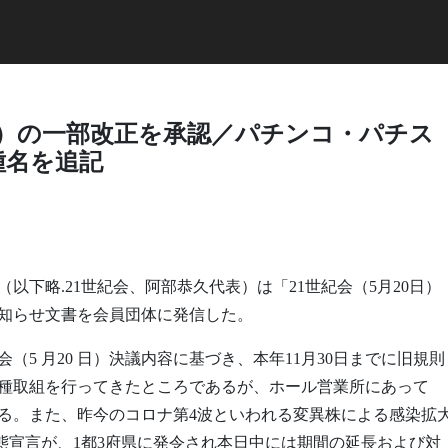
0日）の一部改正を承認／パチンコ・パチス
種名を追記
（以下略.21世紀会、阿部恭久代表）は「21世紀会（5月20日）
知らせ文書を会員団体に発信した。
（5 月20 日）決議内容に基づき、本年11月30日までに旧規則
種取組を行ってきたところであるが、ホール営業所にあって
る。また、昨今のコロナ第4波といわれる変異株による感染拡
事態宣言が、1都3府県に発令され本日中には期間の延長および対