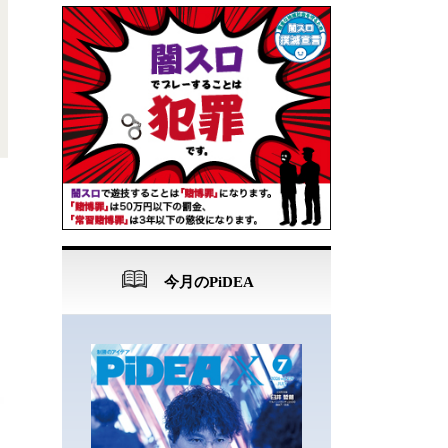
今月のPiDEA