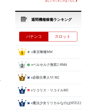
詳しいランキングはこちら
、
週間機種稼働ランキング
パチンコ
スロット
e東京喰種MW
eベルセルク無双2 HM4
e必殺仕事人VI M2
こ
eリコリス・リコイルM3
e魔法少女リリカルなのはHTEZ2