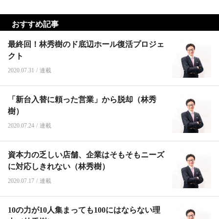
おすすめ記事
最終回！林秀樹のド底辺ホール復活プロジェ
クト
2020.07.31
/
連載
「新台入替に頼った営業」から脱却（林秀
樹）
2020.07.24
/
連載
資本力の乏しい店舗、企業はそもそもニーズ
に対応しきれない（林秀樹）
2020.07.17
/
連載
10の力が10人集まっても100にはならない理