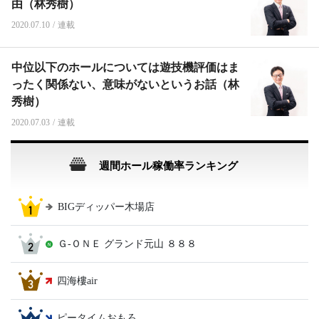
由（林秀樹）
2020.07.10
/
連載
中位以下のホールについては遊技機評価はま
ったく関係ない、意味がないというお話（林
秀樹）
2020.07.03
/
連載
週間ホール稼働率ランキング
BIGディッパー木場店
Ｇ‐ＯＮＥ グランド元山 ８８８
四海樓air
ピータイムおもろ