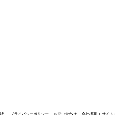
規約
|
プライバシーポリシー
|
お問い合わせ
|
会社概要
|
サイト