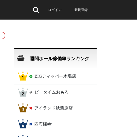
ログイン
新規登録
週間ホール稼働率ランキング
BIGディッパー木場店
ピータイムおもろ
アイランド秋葉原店
四海樓air