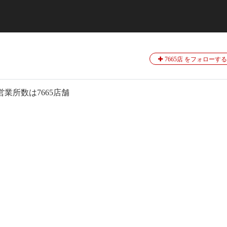
7665店 をフォローする
営業所数は7665店舗