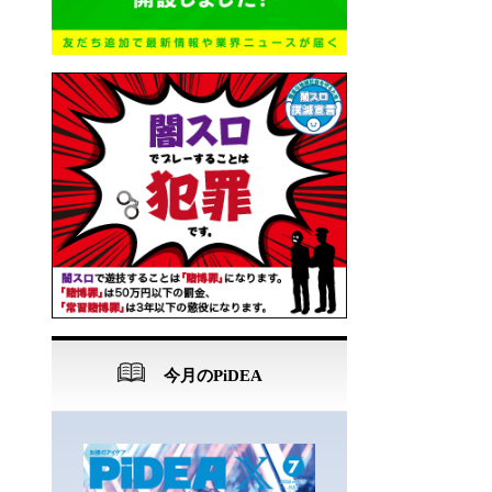
今月のPiDEA