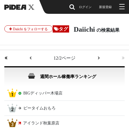
ログイン
新規登録
Daiichi
タグ
Daiichi をフォローする
の検索結果
12/2ページ
週間ホール稼働率ランキング
BIGディッパー木場店
ピータイムおもろ
アイランド秋葉原店