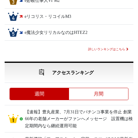
e必殺仕事人VI M2
eリコリス・リコイルM3
e魔法少女リリカルなのはHTEZ2
詳しいランキングはこちら
アクセスランキング
週間
月間
【速報】豊丸産業、7月31日でパチンコ事業を停止 創業
66年の老舗メーカーがファンへメッセージ 設置機は検
定期間内なら継続運用可能