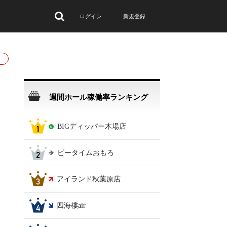
ログイン
新規登録
週間ホール稼働率ランキング
BIGディッパー木場店
ピータイムおもろ
アイランド秋葉原店
四海樓air