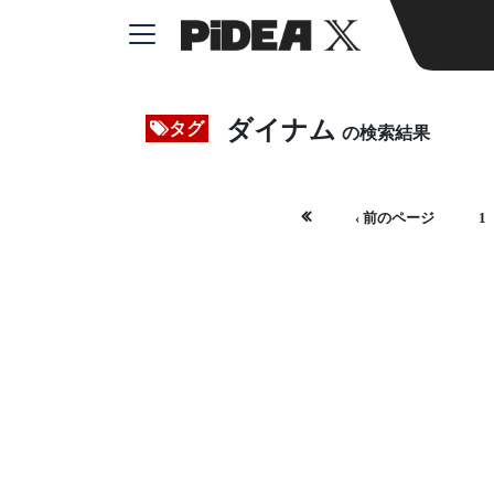
ダイナム
タグ
の検索結果
‹ 前のページ
1