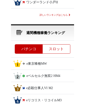
ワンダーランド小戸II
詳しいランキングはこちら
週間機種稼働ランキング
パチンコ
スロット
e東京喰種MW
eベルセルク無双2 HM4
e必殺仕事人VI M2
eリコリス・リコイルM3