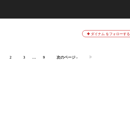
ダイナム をフォローする
2
3
…
9
次のページ ›