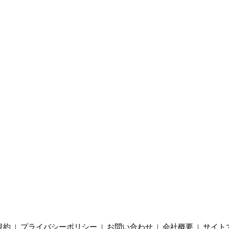
規約
|
プライバシーポリシー
|
お問い合わせ
|
会社概要
|
サイト