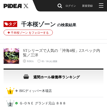
ログイン
新規登録
千本桜ゾーン
タグ
の検索結果
千本桜ゾーン をフォローする
STシリーズで人気の「沖海4桜」2スペック内
覧／三洋
05 / 16
PiDEA
(火) 更新
週間ホール稼働率ランキング
BIGディッパー木場店
Ｇ‐ＯＮＥ グランド元山 ８８８