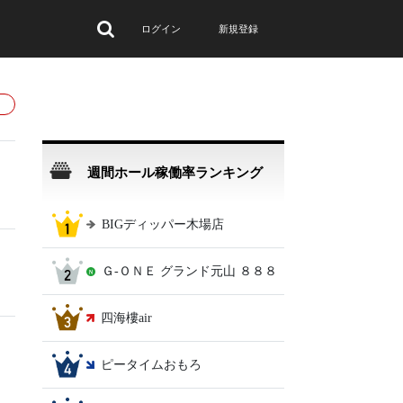
ログイン
新規登録
週間ホール稼働率ランキング
BIGディッパー木場店
Ｇ‐ＯＮＥ グランド元山 ８８８
四海樓air
ピータイムおもろ