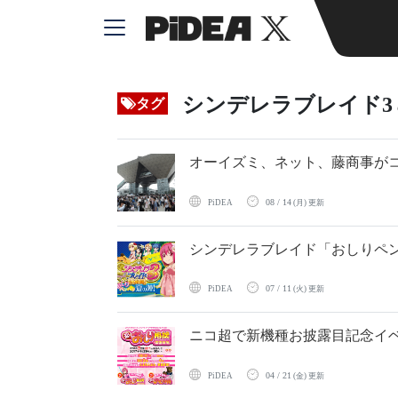
シンデレラブレイド3
タグ
オーイズミ、ネット、藤商事が
08 / 14
PiDEA
(月) 更新
シンデレラブレイド「おしりペ
07 / 11
PiDEA
(火) 更新
ニコ超で新機種お披露目記念イ
04 / 21
PiDEA
(金) 更新