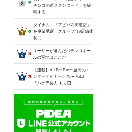
チンコの新スタンダード」を提
唱する
ダイナム、「アビバ四街道店」
を事業承継 グループ419店舗体
制に
ユーザーが選んだパチンコホー
ルの聖地はここだ！
【連載】All For Fan〜至高のエ
ンターテイナーたち〜 Vol.2
「ハナ専芸人 もり田」