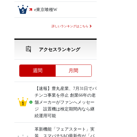
e東京喰種W
詳しいランキングはこちら
アクセスランキング
週間
月間
【速報】豊丸産業、7月31日でパ
チンコ事業を停止 創業66年の老
舗メーカーがファンへメッセー
ジ 設置機は検定期間内なら継
続運用可能
革新機能「フェアスタート」実
装、スマパチSAO最新作が「パ