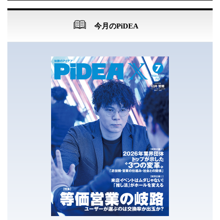
今月のPiDEA