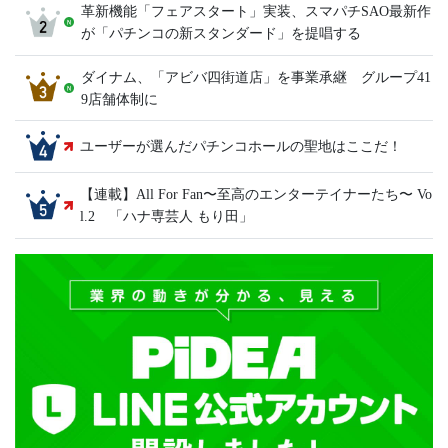
革新機能「フェアスタート」実装、スマパチSAO最新作
が「パチンコの新スタンダード」を提唱する
ダイナム、「アビバ四街道店」を事業承継 グループ41
9店舗体制に
ユーザーが選んだパチンコホールの聖地はここだ！
【連載】All For Fan〜至高のエンターテイナーたち〜 Vo
l.2 「ハナ専芸人 もり田」