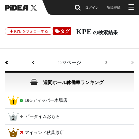
ログイン
新規登録
KPE
タグ
KPE をフォローする
の検索結果
12/2ページ
週間ホール稼働率ランキング
BIGディッパー木場店
ピータイムおもろ
アイランド秋葉原店