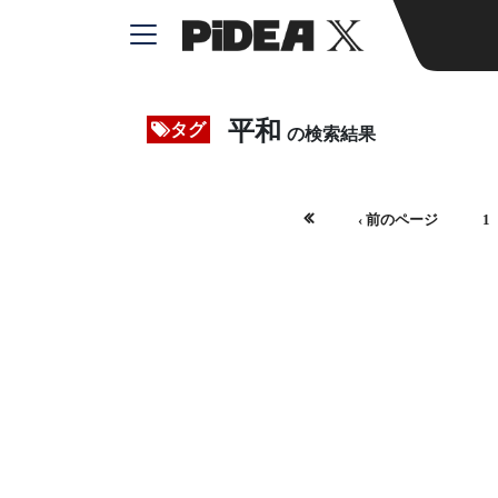
平和
タグ
の検索結果
‹ 前のページ
1