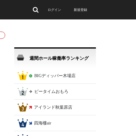
ログイン
新規登録
週間ホール稼働率ランキング
BIGディッパー木場店
ピータイムおもろ
アイランド秋葉原店
四海樓air