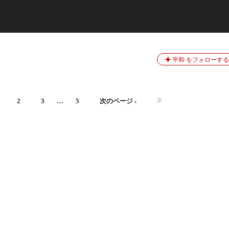
平和 をフォローする
2
3
…
5
次のページ ›