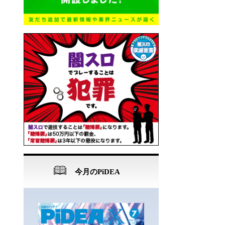
今月のPiDEA